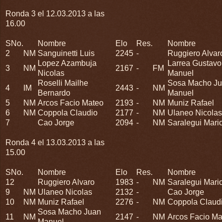
Ronda 3 el 12.03.2013 a las
16.00
SNo.
Nombre
Elo
Res.
Nombre
2
NM
Sanguinetti Luis
2245
-
Ruggiero Alvar
Lopez Azambuja
Larrea Gustavo
3
NM
2167
-
FM
Nicolas
Manuel
Roselli Mailhe
Sosa Macho J
4
IM
2443
-
NM
Bernardo
Manuel
5
NM
Arcos Facio Mateo
2193
-
NM
Muniz Rafael
6
NM
Coppola Claudio
2177
-
NM
Ulaneo Nicolas
7
Cao Jorge
2094
-
NM
Saralegui Mari
Ronda 4 el 13.03.2013 a las
15.00
SNo.
Nombre
Elo
Res.
Nombre
12
Ruggiero Alvaro
1983
-
NM
Saralegui Mari
9
NM
Ulaneo Nicolas
2132
-
Cao Jorge
10
NM
Muniz Rafael
2276
-
NM
Coppola Claud
Sosa Macho Juan
11
NM
2147
-
NM
Arcos Facio Ma
Manuel