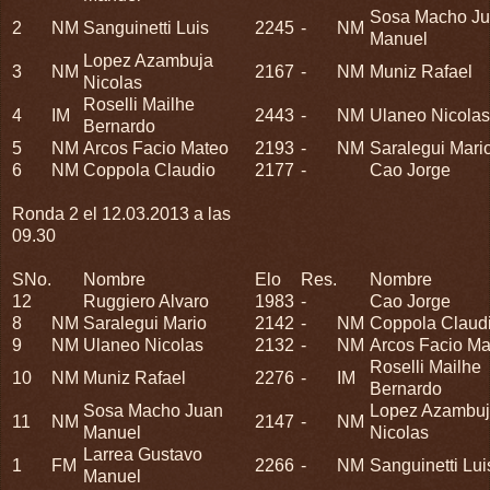
Sosa Macho J
2
NM
Sanguinetti Luis
2245
-
NM
Manuel
Lopez Azambuja
3
NM
2167
-
NM
Muniz Rafael
Nicolas
Roselli Mailhe
4
IM
2443
-
NM
Ulaneo Nicolas
Bernardo
5
NM
Arcos Facio Mateo
2193
-
NM
Saralegui Mari
6
NM
Coppola Claudio
2177
-
Cao Jorge
Ronda 2 el 12.03.2013 a las
09.30
SNo.
Nombre
Elo
Res.
Nombre
12
Ruggiero Alvaro
1983
-
Cao Jorge
8
NM
Saralegui Mario
2142
-
NM
Coppola Claud
9
NM
Ulaneo Nicolas
2132
-
NM
Arcos Facio Ma
Roselli Mailhe
10
NM
Muniz Rafael
2276
-
IM
Bernardo
Sosa Macho Juan
Lopez Azambu
11
NM
2147
-
NM
Manuel
Nicolas
Larrea Gustavo
1
FM
2266
-
NM
Sanguinetti Lui
Manuel