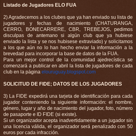
Listado de Jugadores ELO FUA
2) Agradecemos a los clubes que ya han enviado su lista de
jugadores y fechas de nacimiento (CHATURANGA,
CERRO, BONECARRERE, CBR, TREBEJOS, pedimos
disculpas de antemano si algún club que ya hubiese
enviado la lista y se nos hubisese extraviado) y solicitamos
a los que aún no lo han hecho enviar la información a la
brevedad para incorporar la base de datos de la FUA.
Para un mejor control de la comunidad ajedrecística se
comenzará a publicar en abril la lista de jugadores de cada
club en la página
elouruguay.blogspot.com
SOLICITUD DE FIDE; DATOS DE LOS JUGADORES
3)
La FIDE expedirá una tarjeta de identificación para cada
jugador con­teniendo la siguiente información
:
el nombre,
género, lugar y año de nacimiento del jugador, foto, número
de pasaporte e ID FIDE (si existe).
Si un organizador acepta inadvertidamente a un jugador sin
una licencia válida, el organizador será penalizado con 50
euros por cada infracción.