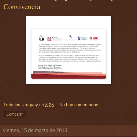
Convivencia
Trebejos Uruguay
en
8:25
No hay comentarios:
Compartir
viernes, 15 de marzo de 2013