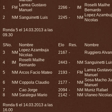
Larrea Gustavo
Roselli Mailhe
1
FM
2266
-
IM
Manuel
Bernardo
Lopez Azambu
2
NM
Sanguinetti Luis
2245
-
NM
Nicolas
Ronda 5 el 14.03.2013 a las
09.30
SNo.
Nombre
Elo
Res.
Nombre
Lopez Azambuja
3
NM
2167
-
Ruggiero Alvar
Nicolas
Roselli Mailhe
4
IM
2443
-
NM
Sanguinetti Lui
Bernardo
Larrea Gustavo
5
NM
Arcos Facio Mateo
2193
-
FM
Manuel
Sosa Macho J
6
NM
Coppola Claudio
2177
-
NM
Manuel
7
Cao Jorge
2094
-
NM
Muniz Rafael
8
NM
Saralegui Mario
2142
-
NM
Ulaneo Nicolas
Ronda 6 el 14.03.2013 a las
16.00