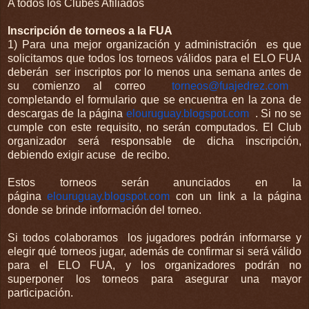
A todos los Clubes Afiliados
Inscripción de torneos a la FUA
1) Para una mejor organización y administración es que
solicitamos que todos los torneos válidos para el ELO FUA
deberán ser inscriptos por lo menos una semana antes de
su comienzo al correo
torneos@fuajedrez.com
completando el formulario que se encuentra en la zona de
descargas de la página
elouruguay.blogspot.com
. Si no se
cumple con este requisito, no serán computados. El Club
organizador será responsable de dicha inscripción,
debiendo exigir acuse de recibo.
Estos torneos serán anunciados en la
página
elouruguay.blogspot.com
con un link a la página
donde se brinde información del torneo.
Si todos colaboramos los jugadores podrán informarse y
elegir qué torneos jugar, además de confirmar si será válido
para el ELO FUA, y los organizadores podrán no
superponer los torneos para asegurar una mayor
participación.