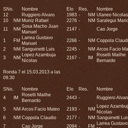
SNo.
Nombre
Elo
Res.
Nombre
12
Ruggiero Alvaro
1983
-
NM
Ulaneo Nicolas
10
NM
Muniz Rafael
2276
-
NM
Saralegui Mari
Sosa Macho Juan
11
NM
2147
-
Cao Jorge
Manuel
Larrea Gustavo
1
FM
2266
-
NM
Coppola Claud
Manuel
2
NM
Sanguinetti Luis
2245
-
NM
Arcos Facio Ma
Lopez Azambuja
Roselli Mailhe
3
NM
2167
-
IM
Nicolas
Bernardo
Ronda 7 el 15.03.2013 a las
09.30
SNo.
Nombre
Elo
Res.
Nombre
Roselli Mailhe
4
IM
2443
-
Ruggiero Alvar
Bernardo
Lopez Azambu
5
NM
Arcos Facio Mateo
2193
-
NM
Nicolas
6
NM
Coppola Claudio
2177
-
NM
Sanguinetti Lui
Larrea Gustavo
7
Cao Jorge
2094
-
FM